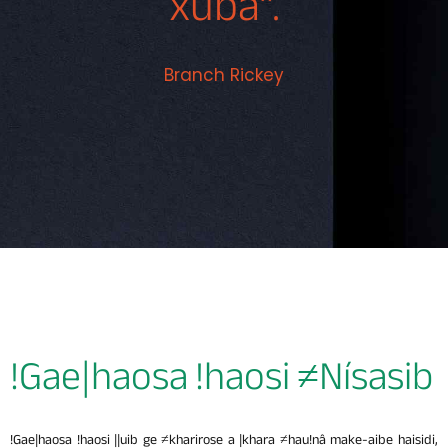
xuba”.
Branch Rickey
!Gae|haosa !haosi ≠Nísasib
!Gae|haosa !haosi ||uib ge ≠kharirose a |khara ≠hau!nâ make-aibe haisidi,