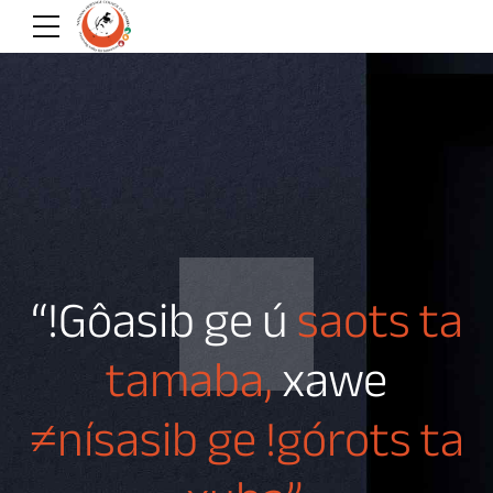
“!Gôasib ge ú
saots ta
tamaba,
xawe
≠nísasib ge !górots ta