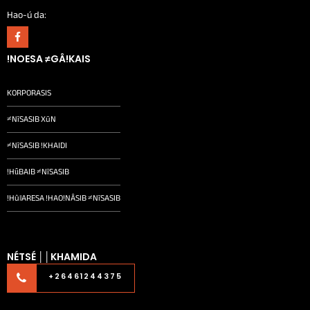
Hao-ú da:
!NOESA ≠GÂ!KAIS
KORPORASIS
≠NīSASIB XūN
≠NīSASIB !KHAIDI
!HȗBAIB ≠NīSASIB
!Hû‖ARESA !HAO!NÂSIB ≠NīSASIB
NÉTSÉ ││KHAMIDA
+26461244375