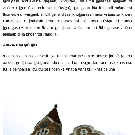
!gôa!gâsa amke-aibe íge||aeb, !khó||nâdi, sâus tsî ||gaebas íge||aeb di
≠hôan ( |gurihâse amke-aibe ≠úsiga), !gao!gaob hîa khoendi hó!âdi tsî
!hoa-ao-i di ≠âi|gaub ai.ICH ge ra dítsa !khó|garasa !haosi ≠nísasiba khoen
tamas ka io |hûhâsib |kha ||khaubas tsî mâ-amsa ≠úsigu tsî ≠ansa
|goragusa.Amke-aibe !kharu ge ||aeb ta ôa am tsî !kho|garase ≠hôan
íge||aeb dina khoen tsî !nandi ai.
Amke-aibe !gû!gûs
!Gae|haosa !haosi ≠nísasib ge ra mâ!kharuhe amke-aibese |hûhâsigu !nâ
xawen ge ||nápa |gui|guibe khoena hâ hîa ≠úsigu dani-aon ase ≠ansana.
ICH’s ge hoa||ae |gui|guibe khoen xa ≠hába ≠ans tsî ||khásiga úhâ.