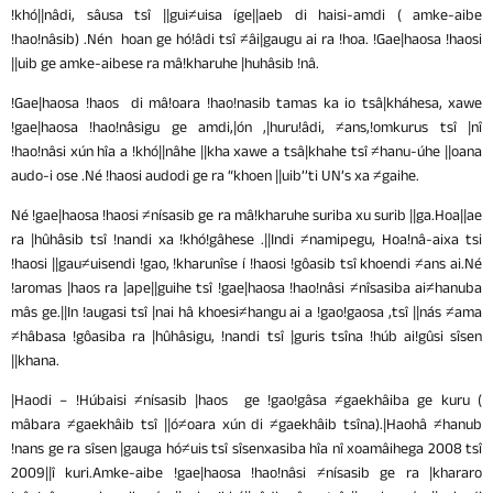
!khó||nâdi, sâusa tsî ||gui≠uisa íge||aeb di haisi-amdi ( amke-aibe
!hao!nâsib) .Nén hoan ge hó!âdi tsî ≠âi|gaugu ai ra !hoa. !Gae|haosa !haosi
||uib ge amke-aibese ra mâ!kharuhe |huhâsib !nâ.
!Gae|haosa !haos di mâ!oara !hao!nasib tamas ka io tsâ|kháhesa, xawe
!gae|haosa !hao!nâsigu ge amdi,|ón ,|huru!âdi, ≠ans,!omkurus tsî |nî
!hao!nâsi xún hîa a !khó||nâhe ||kha xawe a tsâ|khahe tsî ≠hanu-úhe ||oana
audo-i ose .Né !haosi audodi ge ra “khoen ||uib’’ti UN’s xa ≠gaihe.
Né !gae|haosa !haosi ≠nísasib ge ra mâ!kharuhe suriba xu surib ||ga.Hoa||ae
ra |hûhâsib tsî !nandi xa !khó!gâhese .||Indi ≠namipegu, Hoa!nâ-aixa tsi
!haosi ||gau≠uisendi !gao, !kharunîse í !haosi !gôasib tsî khoendi ≠ans ai.Né
!aromas |haos ra |ape||guihe tsî !gae|haosa !hao!nâsi ≠nîsasiba ai≠hanuba
mâs ge.||In !augasi tsî |nai hâ khoesi≠hangu ai a !gao!gaosa ,tsî ||nás ≠ama
≠hâbasa !gôasiba ra |hûhâsigu, !nandi tsî |guris tsîna !húb ai!gûsi sîsen
||khana.
|Haodi – !Húbaisi ≠nísasib |haos ge !gao!gâsa ≠gaekhâiba ge kuru (
mâbara ≠gaekhâib tsî ||ó≠oara xún di ≠gaekhâib tsîna).|Haohâ ≠hanub
!nans ge ra sîsen |gauga hó≠uis tsî sîsenxasiba hîa nî xoamâihega 2008 tsî
2009||î kuri.Amke-aibe !gae|haosa !hao!nâsi ≠nísasib ge ra |khararo