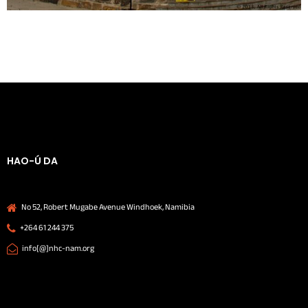
HAO-Ú DA
No 52, Robert Mugabe Avenue Windhoek, Namibia
+264 61 244 375
info[@]nhc-nam.org